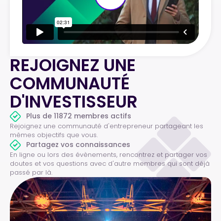
REJOIGNEZ UNE
COMMUNAUTÉ
D'INVESTISSEUR
Plus de 11872 membres actifs
Rejoignez une communauté d'entrepreneur partageant les
mêmes objectifs que vous.
Partagez vos connaissances
En ligne ou lors des évènements, rencontrez et partager vos
doutes et vos questions avec d'autre membres qui sont déjà
passé par là.